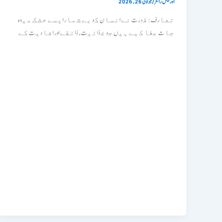
اوربیکس رائٹر
/
جولائی 26, 2026
ﺗﻌﺎرف: ﻗدرت ﻧﮯ اﻧﺳﺎن ﮐو ﺑﮯ ﺷﻣﺎر اﯾﺳﮯ ﺧﺷﮏ ﻣﯾوه
ﺟﺎت ﻋطﺎ ﮐﯾﮯ ﮨﯾں ﺟو ﻏذاﺋﯾت، ذاﺋﻘﮯ اور اﻓﺎدﯾت ﮐﮯ