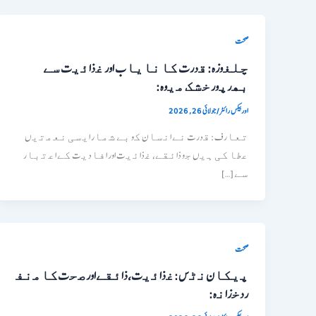
صحت
ﭼﻠﻐوزه: ﻗدرت ﮐﺎ ﻧﺎﯾﺎب اور ﻏذاﺋﯾت ﺳﮯ
ﺑﮭرﭘور ﺧﺷﮏ ﻣﯾوه:
اوربیکس رائٹر
/
جولائی 26, 2026
ﺗﻌﺎرف: ﻗدرت ﻧﮯ اﻧﺳﺎن ﮐو ﺑﮯ ﺷﻣﺎر اﯾﺳﯽ ﻧﻌﻣﺗﯾں
ﻋطﺎ ﮐﯽ ﮨﯾں ﺟو ذاﺋﻘﮯ، ﻏذاﺋﯾت اور اﻓﺎدﯾت ﮐﮯ اﻋﺗﺑﺎر
ﺳﮯ […]
صحت
ﭘﯾﮑﺎنﻧﭨس:ﻏذاﺋﯾت،ذاﺋﻘﮯاورﺻﺣتﮐﺎﻣﻧﻔ
ردﺧزاﻧہ: