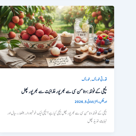
,
قدرتی خوراک
خوراک
لیچی کے فوائد: وٹامن سی سے بھرپور غذائیت سے بھرپور پھل
اوربیکس رائٹر
/
جولائی 5, 2026
لیچی کے فوائد وٹامن سی سے بھرپور پھل لیچی کیا ہے؟ لیچی ایک خوشبودار، میٹھا، رسیال اور
نہایت لذیذ پھل