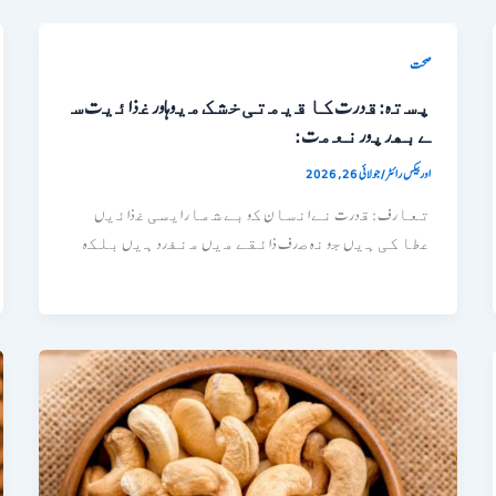
صحت
ﭘﺳﺗہ:ﻗدرتﮐﺎﻗﯾﻣﺗﯽﺧﺷﮏﻣﯾوهاورﻏذاﺋﯾتﺳ
ﮯﺑﮭرﭘورﻧﻌﻣت:
اوربیکس رائٹر
/
جولائی 26, 2026
ﺗﻌﺎرف: ﻗدرت ﻧﮯ اﻧﺳﺎن ﮐو ﺑﮯ ﺷﻣﺎر اﯾﺳﯽ ﻏذاﺋﯾں
ﻋطﺎ ﮐﯽ ﮨﯾں ﺟو ﻧہ ﺻرف ذاﺋﻘﮯ ﻣﯾں ﻣﻧﻔرد ﮨﯾں ﺑﻠﮑہ