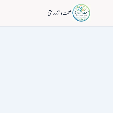
واد
ر
صحت و تندرستی
ائیں۔