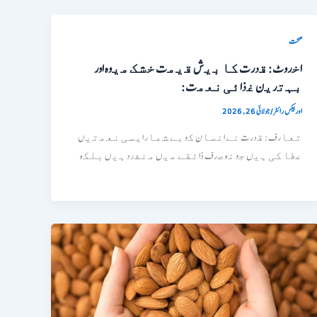
صحت
اﺧروٹ: ﻗدرت ﮐﺎ ﺑﯾش ﻗﯾﻣت ﺧﺷﮏ ﻣﯾوه اور
ﺑﮩﺗرﯾن ﻏذاﺋﯽ ﻧﻌﻣت:
اوربیکس رائٹر
/
جولائی 26, 2026
ﺗﻌﺎرف: ﻗدرت ﻧﮯ اﻧﺳﺎن ﮐو ﺑﮯ ﺷﻣﺎر اﯾﺳﯽ ﻧﻌﻣﺗﯾں
ﻋطﺎ ﮐﯽ ﮨﯾں ﺟو ﻧہ ﺻرف ذاﺋﻘﮯ ﻣﯾں ﻣﻧﻔرد ﮨﯾں ﺑﻠﮑہ