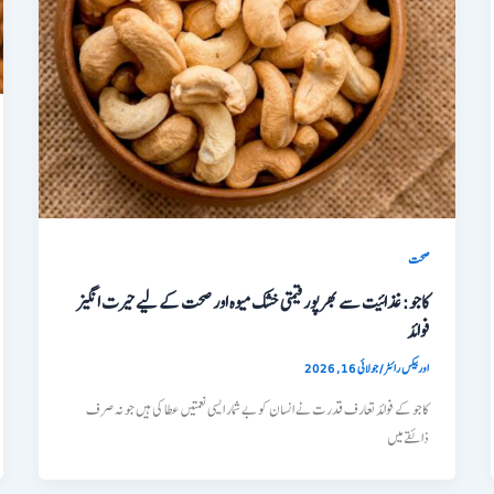
صحت
کاجو: غذائیت سے بھرپور قیمتی خشک میوہ اور صحت کے لیے حیرت انگیز
فوائد
اوربیکس رائٹر
/
جولائی 16, 2026
کاجو کے فوائد تعارف قدرت نے انسان کو بے شمار ایسی نعمتیں عطا کی ہیں جو نہ صرف
ذائقے میں