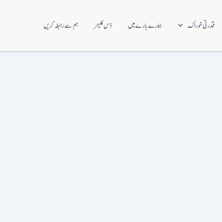
قدرتی خوراک
ہمارے بارے میں
ڈس کلیمر
ہم سے رابطہ کریں