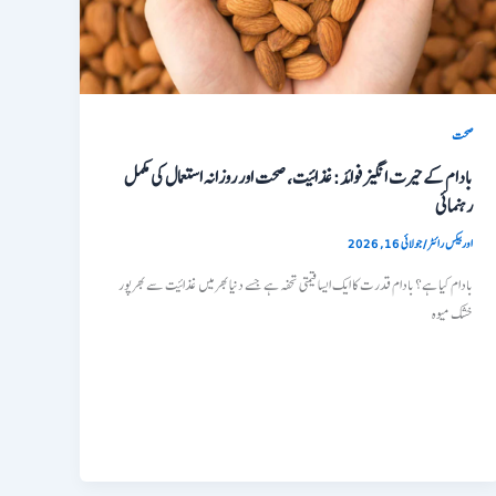
صحت
بادام کے حیرت انگیز فوائد: غذائیت، صحت اور روزانہ استعمال کی مکمل
رہنمائی
اوربیکس رائٹر
/
جولائی 16, 2026
بادام کیا ہے؟ بادام قدرت کا ایک ایسا قیمتی تحفہ ہے جسے دنیا بھر میں غذائیت سے بھرپور
خشک میوہ